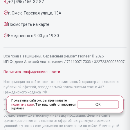
+7 (495) 156-32-87
Срочный ремонт
Эффекторов
г. Омск, Тарская улица, 13А
Доставка и способы оплаты
Фенов
Посмотреть на карте
Диагностика
Утюгов
Ежедневно с 9:00 до 19:30
Контакты
Увлажнителей воздуха
Стайлеров
Все права защищены. Сервисный ремонт Pioneer © 2026
ИП Фадеев Алексей Анатольевич / 721100717003 / 322723200028007
Секвенсоров
Политика конфиденциальности
Отпаривателей
Информация на сайте носит ознакомительный характер и не является
публичной офертой, определяемой положениями статьи 437
Наушников
Гражданского кодекса РФ.
Микшерных пультов
Мы специализируемся на обслуживании и ремонте техники Pioneer, но не
Пользуясь сайтом, вы принимаете
ОК
политику куки
. Так наш сайт становится
являемся их официальным представителем. Предоставляем
удобнее
Вертикальных пылесосов
профессиональные услуги после истечения гарантии, а также
осуществляем диагностику и наладку продукции. Цены на сайте
ориентировочные и не являются офертой, актуальную стоимость
Микроволновых печей
узнавайте у наших специалистов по телефонам на сайте. Упомянутый