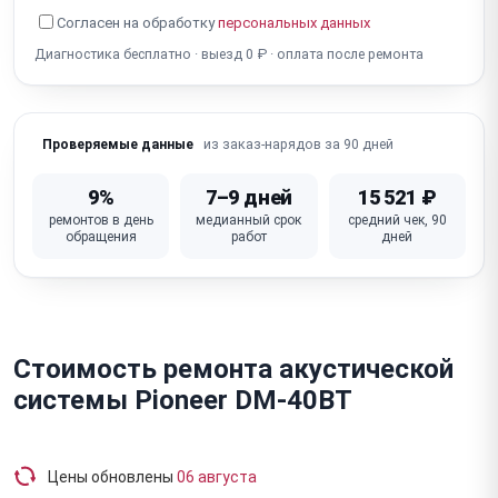
Согласен на обработку
персональных данных
Для активных: перегрев / отключается (усилитель)
Диагностика бесплатно · выезд 0 ₽ · оплата после ремонта
Для активных: фон / шум 50 Гц (усилитель, земля)
Для активных: не работают разъёмы (XLR, RCA,
из заказ-нарядов за 90 дней
Проверяемые данные
Jack)
Для активных: не работают кнопки / регуляторы
9%
7–9 дней
15 521 ₽
(громкость, EQ)
ремонтов в день
медианный срок
средний чек, 90
обращения
работ
дней
Для активных: неисправна плата усилителя / DSP
Стоимость ремонта акустической
системы Pioneer DM-40BT
Цены обновлены
06 августа