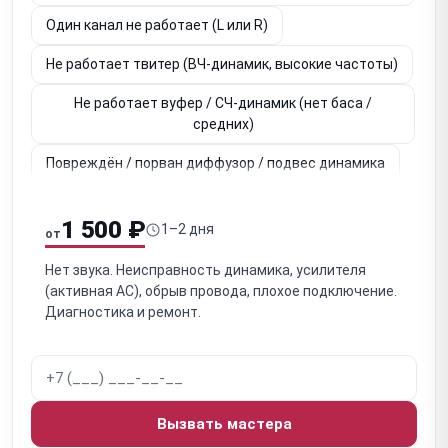
Один канал не работает (L или R)
Не работает твитер (ВЧ-динамик, высокие частоты)
Не работает вуфер / СЧ-динамик (нет баса /
средних)
Повреждён / порван диффузор / подвес динамика
Неисправен кроссовер / разделительный фильтр
(пассивные)
1 500 ₽
1–2 дня
от
Окисление / обрыв клемм / внутренней проводки
Нет звука. Неисправность динамика, усилителя
(пассивные)
(активная АС), обрыв провода, плохое подключение.
Диагностика и ремонт.
Акустическая утечка / щели в корпусе (влияет на
звук)
Засорён / заткнут фазоинвертор / порт (ухудшение
баса)
Вызвать мастера
Для активных: не включается / нет питания