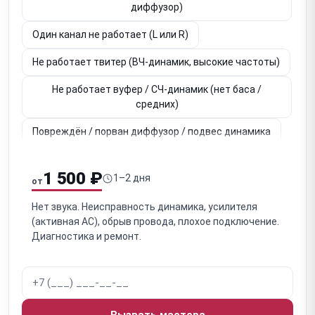
диффузор)
Один канал не работает (L или R)
Не работает твитер (ВЧ-динамик, высокие частоты)
Не работает вуфер / СЧ-динамик (нет баса /
средних)
Повреждён / порван диффузор / подвес динамика
Неисправен кроссовер / разделительный фильтр
(пассивные)
1 500 ₽
1–2 дня
от
Окисление / обрыв клемм / внутренней проводки
Нет звука. Неисправность динамика, усилителя
(пассивные)
(активная АС), обрыв провода, плохое подключение.
Диагностика и ремонт.
Акустическая утечка / щели в корпусе (влияет на
звук)
Засорён / заткнут фазоинвертор / порт (ухудшение
баса)
Вызвать мастера