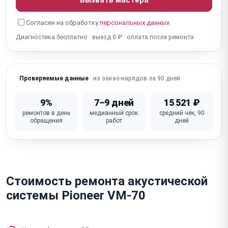
Для активных: не включается / нет питания
Согласен на обработку
персональных данных
Для активных: перегрев / отключается (усилитель)
Диагностика бесплатно · выезд 0 ₽ · оплата после ремонта
Для активных: фон / шум 50 Гц (усилитель, земля)
Для активных: не работают разъёмы (XLR, RCA,
из заказ-нарядов за 90 дней
Проверяемые данные
Jack)
Для активных: не работают кнопки / регуляторы
9%
7–9 дней
15 521 ₽
(громкость, EQ)
ремонтов в день
медианный срок
средний чек, 90
обращения
работ
дней
Для активных: неисправна плата усилителя / DSP
Стоимость ремонта акустической
системы Pioneer VM-70