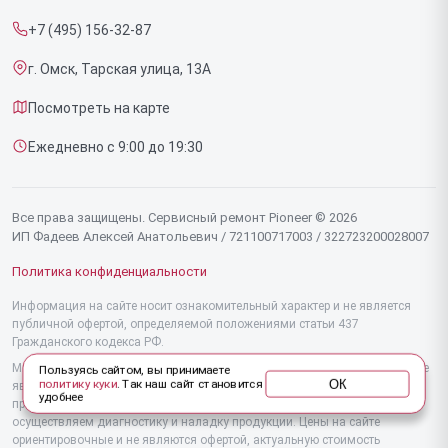
Прайс-лист
Напольных пылесосов
+7 (495) 156-32-87
Срочный ремонт
Эффекторов
г. Омск, Тарская улица, 13А
Доставка и способы оплаты
Фенов
Посмотреть на карте
Диагностика
Утюгов
Ежедневно с 9:00 до 19:30
Контакты
Увлажнителей воздуха
Стайлеров
Все права защищены. Сервисный ремонт Pioneer © 2026
ИП Фадеев Алексей Анатольевич / 721100717003 / 322723200028007
Секвенсоров
Политика конфиденциальности
Отпаривателей
Информация на сайте носит ознакомительный характер и не является
публичной офертой, определяемой положениями статьи 437
Наушников
Гражданского кодекса РФ.
Микшерных пультов
Мы специализируемся на обслуживании и ремонте техники Pioneer, но не
Пользуясь сайтом, вы принимаете
ОК
политику куки
. Так наш сайт становится
являемся их официальным представителем. Предоставляем
удобнее
Вертикальных пылесосов
профессиональные услуги после истечения гарантии, а также
осуществляем диагностику и наладку продукции. Цены на сайте
ориентировочные и не являются офертой, актуальную стоимость
Микроволновых печей