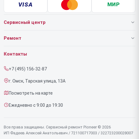
VISA
МИР
Сервисный центр
О нашем сервисе
Ремонт
Гарантия
Роботов-пылесосов
Контакты
Прайс-лист
Напольных пылесосов
+7 (495) 156-32-87
Срочный ремонт
Эффекторов
г. Омск, Тарская улица, 13А
Доставка и способы оплаты
Фенов
Посмотреть на карте
Диагностика
Утюгов
Ежедневно с 9:00 до 19:30
Контакты
Увлажнителей воздуха
Стайлеров
Все права защищены. Сервисный ремонт Pioneer © 2026
ИП Фадеев Алексей Анатольевич / 721100717003 / 322723200028007
Секвенсоров