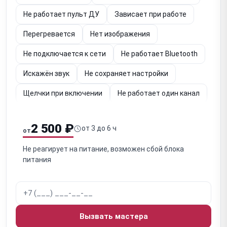
Не работает пульт ДУ
Зависает при работе
Перегревается
Нет изображения
Не подключается к сети
Не работает Bluetooth
Искажён звук
Не сохраняет настройки
Щелчки при включении
Не работает один канал
Обрыв сигнала при работе
2 500 ₽
от 3 до 6 ч
от
Не реагирует на питание, возможен сбой блока
питания
Вызвать мастера