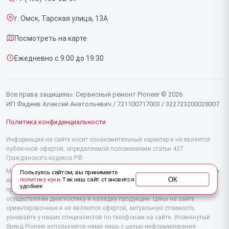
Срочный ремонт
Эффекторов
г. Омск, Тарская улица, 13А
Доставка и способы оплаты
Фенов
Посмотреть на карте
Диагностика
Утюгов
Ежедневно с 9:00 до 19:30
Контакты
Увлажнителей воздуха
Стайлеров
Все права защищены. Сервисный ремонт Pioneer © 2026
ИП Фадеев Алексей Анатольевич / 721100717003 / 322723200028007
Секвенсоров
Политика конфиденциальности
Отпаривателей
Информация на сайте носит ознакомительный характер и не является
публичной офертой, определяемой положениями статьи 437
Наушников
Гражданского кодекса РФ.
Микшерных пультов
Мы специализируемся на обслуживании и ремонте техники Pioneer, но не
Пользуясь сайтом, вы принимаете
ОК
политику куки
. Так наш сайт становится
являемся их официальным представителем. Предоставляем
удобнее
Вертикальных пылесосов
профессиональные услуги после истечения гарантии, а также
осуществляем диагностику и наладку продукции. Цены на сайте
ориентировочные и не являются офертой, актуальную стоимость
Микроволновых печей
узнавайте у наших специалистов по телефонам на сайте. Упомянутый
бренд Pioneer используется нами лишь с целью информирования.