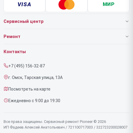
VISA
МИР
Сервисный центр
О нашем сервисе
Ремонт
Гарантия
Роботов-пылесосов
Контакты
Прайс-лист
Напольных пылесосов
+7 (495) 156-32-87
Срочный ремонт
Эффекторов
г. Омск, Тарская улица, 13А
Доставка и способы оплаты
Фенов
Посмотреть на карте
Диагностика
Утюгов
Ежедневно с 9:00 до 19:30
Контакты
Увлажнителей воздуха
Стайлеров
Все права защищены. Сервисный ремонт Pioneer © 2026
ИП Фадеев Алексей Анатольевич / 721100717003 / 322723200028007
Секвенсоров